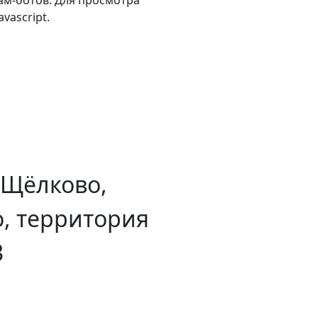
vascript.
 Щёлково,
, территория
3