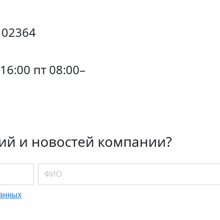
102364
16:00 пт 08:00–
ций и новостей компании?
рсональных данных
*
данных