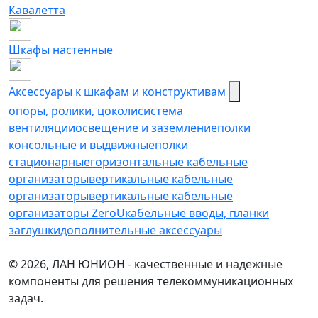
Кавалетта
Шкафы настенные
Аксессуары к шкафам и конструктивам
опоры, ролики, цоколи
cистема
вентиляции
освещение и заземление
полки
консольные и выдвижные
полки
стационарные
горизонтальные кабельные
организаторы
вертикальные кабельные
организаторы
вертикальные кабельные
организаторы ZeroU
кабельные вводы, планки
заглушки
дополнительные аксессуары
© 2026, ЛАН ЮНИОН - качественные и надежные
компоненты для решения телекоммуникационных
задач.