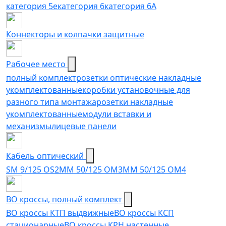
категория 5e
категория 6
категория 6A
Коннекторы и колпачки защитные
Рабочее место
полный комплект
розетки оптические накладные
укомплектованные
коробки установочные для
разного типа монтажа
розетки накладные
укомплектованные
модули вставки и
механизмы
лицевые панели
Кабель оптический
SM 9/125 OS2
MM 50/125 OM3
MM 50/125 OM4
ВО кроссы, полный комплект
ВО кроссы КТП выдвижные
ВО кроссы КСП
стационарные
ВО кроссы КРН настенные