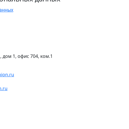
данных
, дом 1, офис 704, ком.1
nion.ru
n.ru