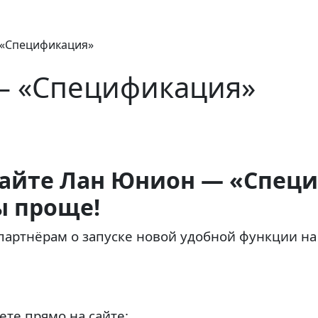
 «Спецификация»
— «Спецификация»
сайте Лан Юнион — «Спец
ы проще!
артнёрам о запуске новой удобной функции на
те прямо на сайте: