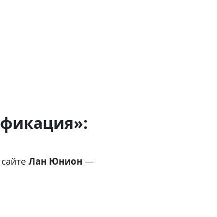
ификация»:
 сайте
Лан Юнион
—