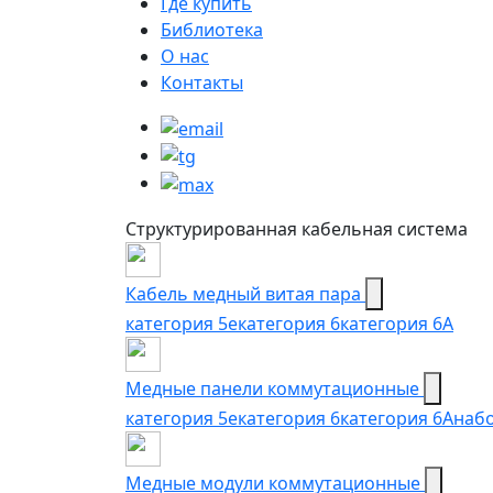
Где купить
Библиотека
О нас
Контакты
Структурированная кабельная система
Кабель медный витая пара
категория 5e
категория 6
категория 6А
Медные панели коммутационные
категория 5е
категория 6
категория 6A
наб
Медные модули коммутационные