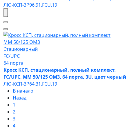
ЛЮ-КСП-3Р96.91.FCU.19
MM 50/125 OM3
Стационарный
FC/UPC
64 порта
Кросс КСП, стационарный, полный комплект,
FC/UPC, MM 50/125 OM3, 64 порта, 3U, цвет черный
ЛЮ-КСП-3Р64.31.FCU.19
В начало
Назад
1
2
3
4