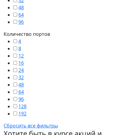
32
48
64
96
Количество портов
4
8
12
16
24
32
48
64
96
128
192
Сбросить все фильтры
Хотите быть в курсе акций и