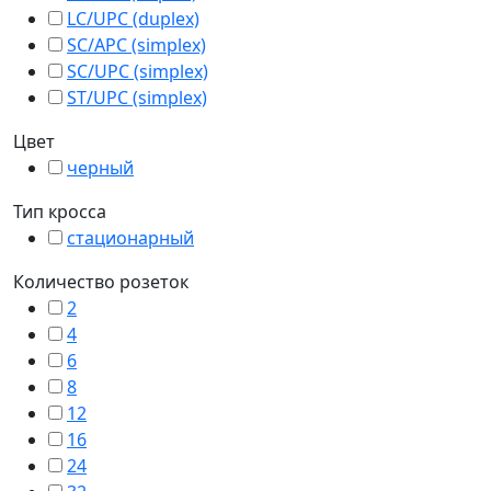
LC/UPC (duplex)
SC/APC (simplex)
SC/UPC (simplex)
ST/UPC (simplex)
Цвет
черный
Тип кросса
стационарный
Количество розеток
2
4
6
8
12
16
24