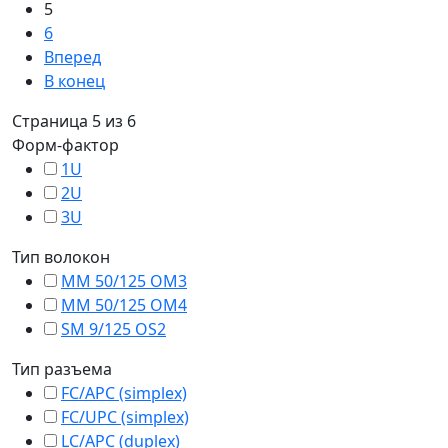
5
6
Вперед
В конец
Страница 5 из 6
Форм-фактор
1U
2U
3U
Тип волокон
MM 50/125 OM3
MM 50/125 OM4
SM 9/125 OS2
Тип разъема
FC/APC (simplex)
FC/UPC (simplex)
LC/APC (duplex)