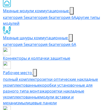
Медные модули коммутационные
категория 5е
категория 6
категория 6A
другие типы
модулей
Медные шнуры коммутационные
категория 5e
категория 6
категория 6A
Коннекторы и колпачки защитные
Рабочее место
полный комплект
розетки оптические накладные
укомплектованные
коробки установочные для
разного типа монтажа
розетки накладные
укомплектованные
модули вставки и
механизмы
лицевые панели