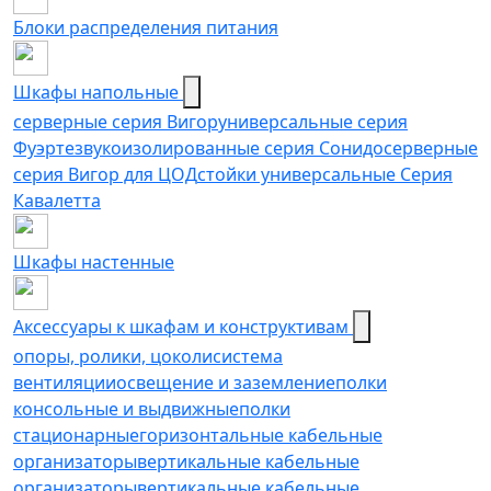
Блоки распределения питания
Шкафы напольные
серверные серия Вигор
универсальные серия
Фуэрте
звукоизолированные серия Сонидо
серверные
серия Вигор для ЦОД
стойки универсальные Серия
Кавалетта
Шкафы настенные
Аксессуары к шкафам и конструктивам
опоры, ролики, цоколи
cистема
вентиляции
освещение и заземление
полки
консольные и выдвижные
полки
стационарные
горизонтальные кабельные
организаторы
вертикальные кабельные
организаторы
вертикальные кабельные